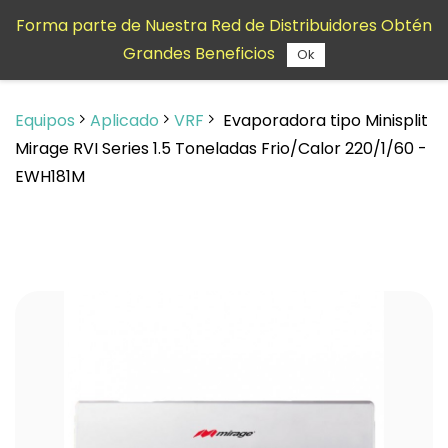
Saltar al
Forma parte de Nuestra Red de Distribuidores Obtén
contenido
Grandes Beneficios
principal
Ok
Equipos
Aplicado
VRF
Evaporadora tipo Minisplit
Mirage RVI Series 1.5 Toneladas Frio/Calor 220/1/60 -
EWH181M