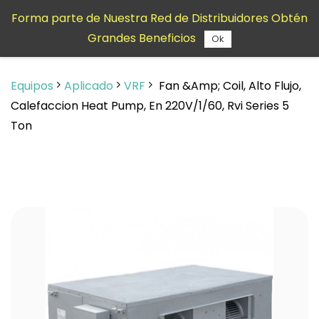
Saltar al
Forma parte de Nuestra Red de Distribuidores Obtén
contenido
Grandes Beneficios
principal
Ok
Equipos
Aplicado
VRF
Fan &Amp; Coil, Alto Flujo,
Calefaccion Heat Pump, En 220V/1/60, Rvi Series 5
Ton