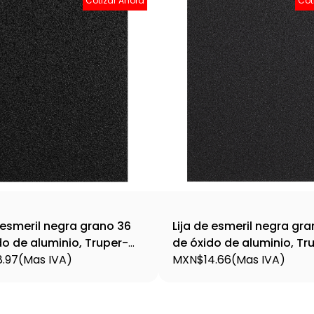
Cotizar Ahora
Cot
e esmeril negra grano 36
Lija de esmeril negra gr
do de aluminio, Truper-
de óxido de aluminio, Tr
 / 11600
.97
(Mas IVA)
LIME-80 / 11602
MXN$14.66
(Mas IVA)