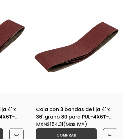
ja 4' x
Caja con 3 bandas de lija 4' x
-4X6T-
36' grano 80 para PUL-4X6T-
B80-PUL-4X6 / 16171
MXN$154.31
(Mas IVA)
COMPRAR