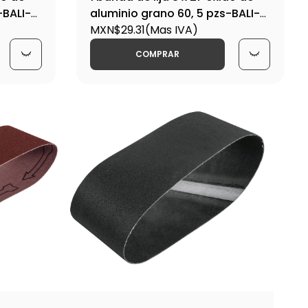
-BALI-
aluminio grano 60, 5 pzs-BALI-
360M / 15797
MXN$29.31
(Mas IVA)
COMPRAR