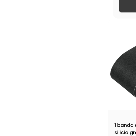
1 banda d
silicio g