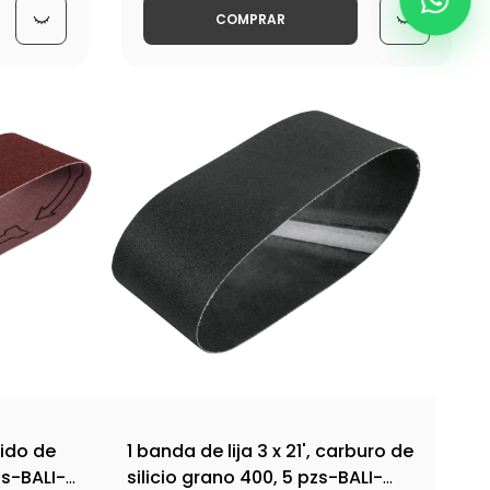
COMPRAR
xido de
1 banda de lija 3 x 21', carburo de
zs-BALI-
silicio grano 400, 5 pzs-BALI-