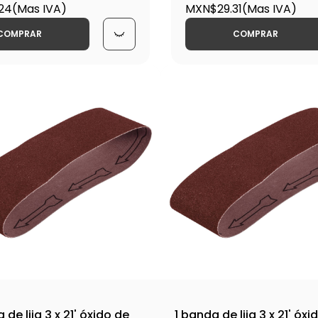
17770
24
(Mas IVA)
336M / 15775
MXN$29.31
(Mas IVA)
COMPRAR
COMPRAR
 de lija 3 x 21' óxido de
1 banda de lija 3 x 21' óxi