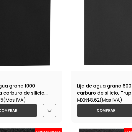
agua grano 1000
Lija de agua grano 600
 carburo de silicio,
carburo de silicio, Tru
IAG-1000 / 11632
95
(Mas IVA)
600 / 11630
MXN$8.62
(Mas IVA)
COMPRAR
COMPRAR