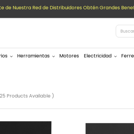
e de Nuestra Red de Distribuidores Obtén Grandes Benef
ios
Herramientas
Motores
Electricidad
Ferre
 25 Products Available )