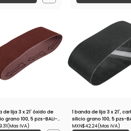
 de lija 3 x 21' óxido de
1 banda de lija 3 x 21', c
io grano 100, 5 pzs-BALI-
silicio grano 100, 5 pzs-B
/ 15800
.31
(Mas IVA)
3100V / 17769
MXN$42.24
(Mas IVA)