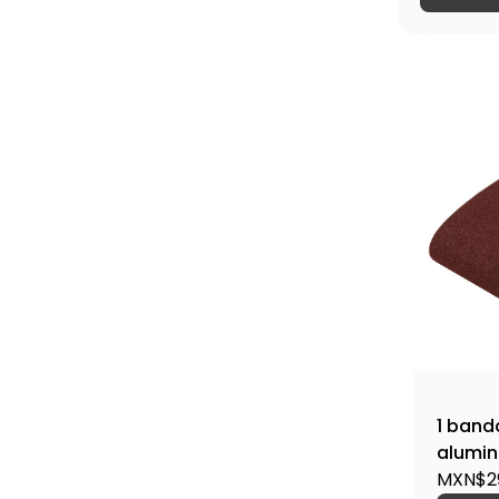
1 banda
alumin
3100M 
MXN$29