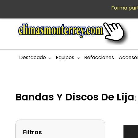
Saltar al
Forma part
MXN
contenido
principal
Destacado
Equipos
Refacciones
Accesor
Bandas Y Discos De Lija
(
Filtros