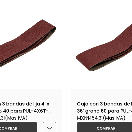
 3 bandas de lija 4' x
Caja con 3 bandas de li
o 40 para PUL-4X6T-
36' grano 60 para PUL
4X6 / 16167
31
(Mas IVA)
B60-PUL-4X6 / 16169
MXN$154.31
(Mas IVA)
COMPRAR
COMPRAR