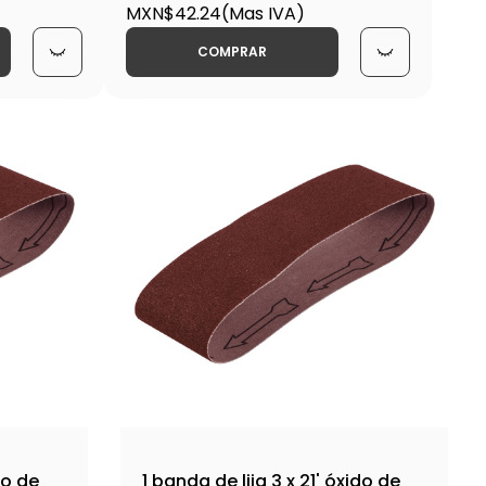
3400V / 17771
MXN$42.24
(Mas IVA)
COMPRAR
do de
1 banda de lija 3 x 21' óxido de