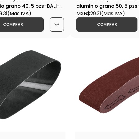
io grano 40, 5 pzs-BALI-
aluminio grano 50, 5 pzs
 15777
.31
(Mas IVA)
350M / 15796
MXN$29.31
(Mas IVA)
COMPRAR
COMPRAR