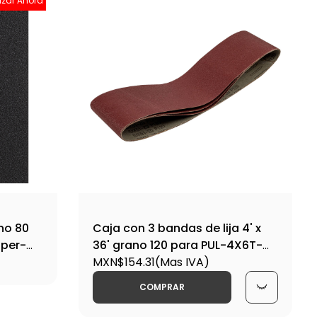
izar Ahora
ano 80
Caja con 3 bandas de lija 4' x
uper-
36' grano 120 para PUL-4X6T-
B120-PUL-4X6 / 16172
MXN$154.31
(Mas IVA)
COMPRAR