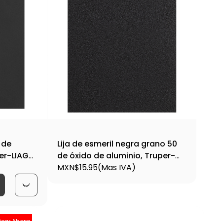
 de
Lija de esmeril negra grano 50
per-LIAG-
de óxido de aluminio, Truper-
LIME-50 / 11601
MXN$15.95
(Mas IVA)