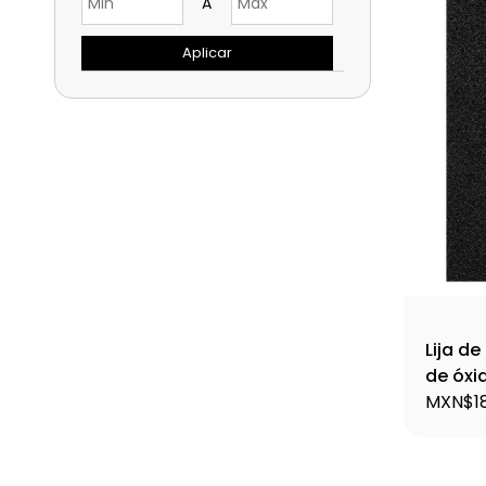
A
Aplicar
Lija d
de óxi
LIME-36
MXN$18