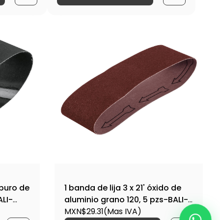
arburo de
1 banda de lija 3 x 21' óxido de
ALI-
aluminio grano 120, 5 pzs-BALI-
3120M / 15819
MXN$29.31
(Mas IVA)