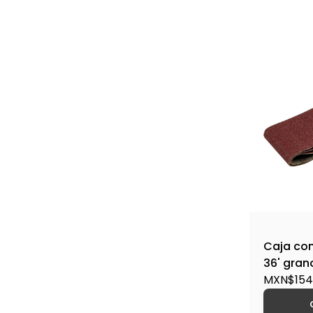
Caja con
36' gran
B40-PUL-
MXN$154.