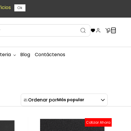
icios
Ok
teria
Blog
Contáctenos
Ordenar por
Más popular
Cotizar Ahora