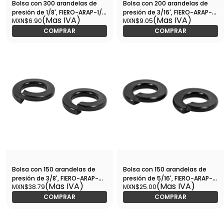
Bolsa con 300 arandelas de
Bolsa con 200 arandelas de
presión de 1/8', FIERO-ARAP-1/8
presión de 3/16', FIERO-ARAP-
(Mas IVA)
(Mas IVA)
MXN$6.90
MXN$9.05
/ 44683
3/16 / 44685
COMPRAR
COMPRAR
Bolsa con 150 arandelas de
Bolsa con 150 arandelas de
presión de 3/8', FIERO-ARAP-
presión de 5/16', FIERO-ARAP-
(Mas IVA)
(Mas IVA)
MXN$38.79
MXN$25.00
3/8 / 44688
5/16 / 44687
COMPRAR
COMPRAR