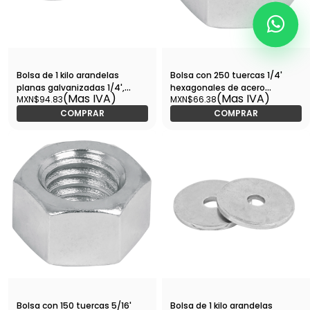
Bolsa de 1 kilo arandelas
Bolsa con 250 tuercas 1/4'
planas galvanizadas 1/4',
hexagonales de acero
(Mas IVA)
(Mas IVA)
MXN$94.83
MXN$66.38
FIERO-ARA-1/4 / 44543
galvanizado-TUE-1/4 / 44548
COMPRAR
COMPRAR
Bolsa con 150 tuercas 5/16'
Bolsa de 1 kilo arandelas