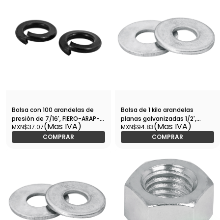
Bolsa con 100 arandelas de
Bolsa de 1 kilo arandelas
presión de 7/16', FIERO-ARAP-
planas galvanizadas 1/2',
(Mas IVA)
(Mas IVA)
MXN$37.07
MXN$94.83
7/16 / 44689
FIERO-ARA-1/2 / 44547
COMPRAR
COMPRAR