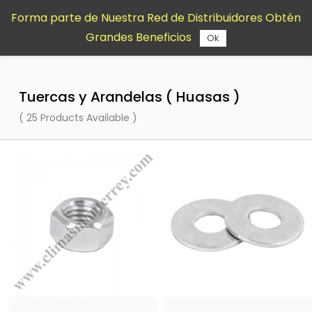
Saltar al
Forma parte de Nuestra Red de Distribuidores Obtén
contenido
Grandes Beneficios
principal
Ok
Tuercas y Arandelas ( Huasas )
( 25 Products Available )