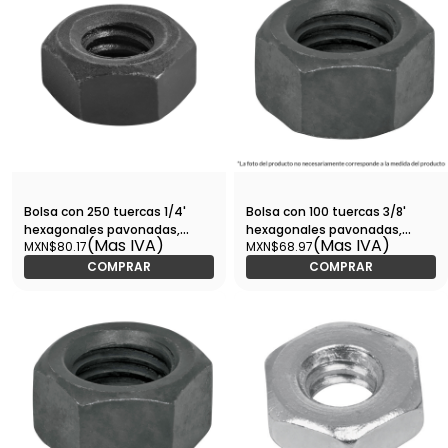
Bolsa con 250 tuercas 1/4'
Bolsa con 100 tuercas 3/8'
hexagonales pavonadas,
hexagonales pavonadas,
(Mas IVA)
(Mas IVA)
MXN$80.17
MXN$68.97
grado 5-TUE5-1/4 / 44695
grado 5-TUE5-3/8 / 44697
COMPRAR
COMPRAR