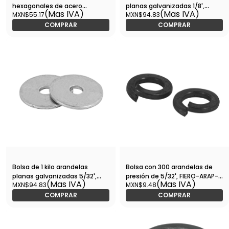
hexagonales de acero
planas galvanizadas 1/8',
(Mas IVA)
(Mas IVA)
MXN$55.17
MXN$94.83
galvanizado-TUE-5/16 /
FIERO-ARA-1/8 / 44540
44549
COMPRAR
COMPRAR
Bolsa de 1 kilo arandelas
Bolsa con 300 arandelas de
planas galvanizadas 5/32',
presión de 5/32', FIERO-ARAP-
(Mas IVA)
(Mas IVA)
MXN$94.83
MXN$9.48
FIERO-ARA-5/32 / 44541
5/32 / 44684
COMPRAR
COMPRAR