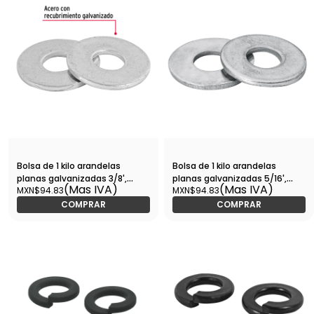
Bolsa de 1 kilo arandelas
Bolsa de 1 kilo arandelas
planas galvanizadas 3/8',
planas galvanizadas 5/16',
(Mas IVA)
(Mas IVA)
MXN$94.83
MXN$94.83
FIERO-ARA-3/8 / 44545
FIERO-ARA-5/16 / 44544
COMPRAR
COMPRAR