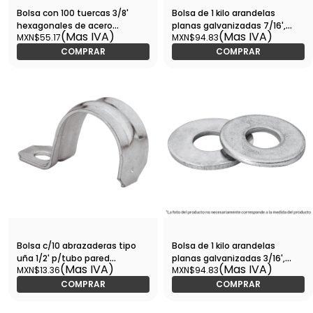
Bolsa con 100 tuercas 3/8'
Bolsa de 1 kilo arandelas
hexagonales de acero
planas galvanizadas 7/16',
(Mas IVA)
(Mas IVA)
MXN$55.17
MXN$94.83
galvanizado-TUE-3/8 / 44550
FIERO-ARA-7/16 / 44546
COMPRAR
COMPRAR
Bolsa c/10 abrazaderas tipo
Bolsa de 1 kilo arandelas
uña 1/2' p/tubo pared
planas galvanizadas 3/16',
(Mas IVA)
(Mas IVA)
MXN$13.36
MXN$94.83
delgada-AU-1/2 / 46920
FIERO-ARA-3/16 / 44542
COMPRAR
COMPRAR