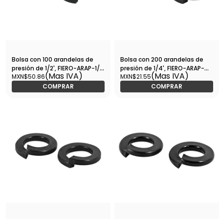
Bolsa con 100 arandelas de
Bolsa con 200 arandelas de
presión de 1/2', FIERO-ARAP-1/2
presión de 1/4', FIERO-ARAP-
(Mas IVA)
(Mas IVA)
MXN$50.86
MXN$21.55
/ 44690
1/4 / 44686
COMPRAR
COMPRAR