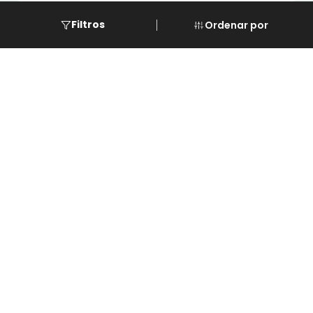
Eventos
Filtros
Ordenar por
Cursos
Descarga de REPSE
Software de LG
Asistencia
Paginas
© 2023 Servi Climas y Calefacciones Monterrey
Aqua Aero