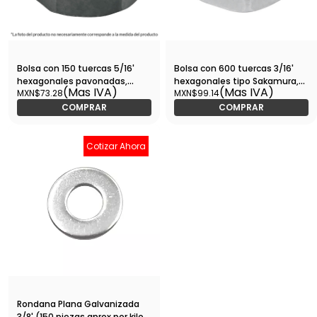
Bolsa con 150 tuercas 5/16'
Bolsa con 600 tuercas 3/16'
hexagonales pavonadas,
hexagonales tipo Sakamura,
(Mas IVA)
(Mas IVA)
MXN$73.28
MXN$99.14
grado 5-TUE5-5/16 / 44696
FIERO-TUES-3/16 / 44555
COMPRAR
COMPRAR
Cotizar Ahora
Rondana Plana Galvanizada
3/8' (150 piezas aprox por kilo )