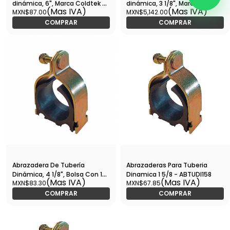
dinámica, 6", Marca Coldtek -
dinámica, 3 1/8", Marca
(Mas IVA)
(Mas IVA)
MXN$87.00
MXN$5,142.00
ABTUDI600
Coldtek - ABTUDI318
COMPRAR
COMPRAR
Abrazadera De Tubería
Abrazaderas Para Tuberia
Dinámica, 4 1/8", Bolsa Con 1
Dinamica 1 5/8 - ABTUDI158
(Mas IVA)
(Mas IVA)
MXN$83.30
MXN$67.85
Pza, Coldtek - ABTUDI418
COMPRAR
COMPRAR