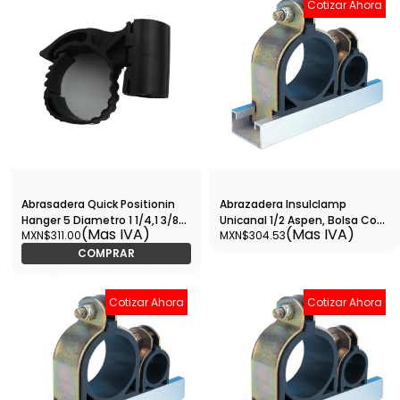
Cotizar Ahora
Abrasadera Quick Positionin
Abrazadera Insulclamp
Hanger 5 Diametro 1 1/4,1 3/8
Unicanal 1/2 Aspen, Bolsa Con
(Mas IVA)
(Mas IVA)
MXN$311.00
MXN$304.53
Bolsa 10 Piezas - B6536
10 Pzas - B6267
COMPRAR
Cotizar Ahora
Cotizar Ahora