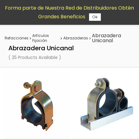
Saltar al
Forma parte de Nuestra Red de Distribuidores Obtén
contenido
Grandes Beneficios
principal
Ok
Abrazadera
Artículos
Refacciones
Abrazaderas
Unicanal
Fijación
Abrazadera Unicanal
( 25 Products Available )