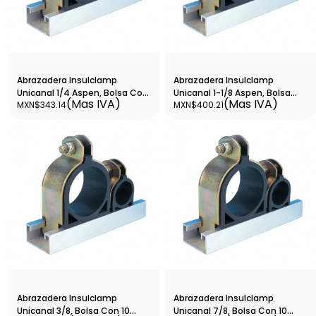
Abrazadera Insulclamp
Abrazadera Insulclamp
Unicanal 1/4 Aspen, Bolsa Con
Unicanal 1-1/8 Aspen, Bolsa
(Mas IVA)
(Mas IVA)
MXN$343.14
MXN$400.21
10 Pzas - B6268
Con 10 Pzas - B6264
Abrazadera Insulclamp
Abrazadera Insulclamp
Unicanal 3/8, Bolsa Con 10
Unicanal 7/8, Bolsa Con 10