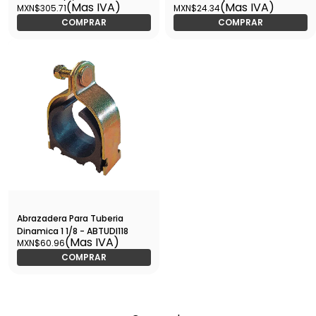
(Mas IVA)
(Mas IVA)
MXN$305.71
MXN$24.34
Juegos de 4 Pzs - ABTUDI012
ABTUDI058
COMPRAR
COMPRAR
Abrazadera Para Tuberia
Dinamica 1 1/8 - ABTUDI118
(Mas IVA)
MXN$60.96
COMPRAR