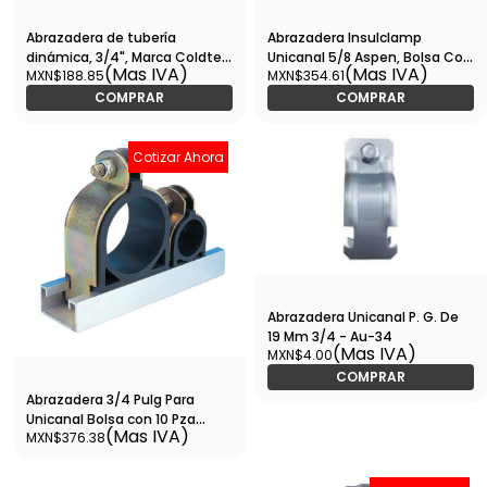
Abrazadera de tubería
Abrazadera Insulclamp
dinámica, 3/4", Marca Coldtek,
Unicanal 5/8 Aspen, Bolsa Con
(Mas IVA)
(Mas IVA)
MXN$188.85
MXN$354.61
BOLSA de 10 piezas -
10 Pzas - B6276
ABTUDI034
COMPRAR
COMPRAR
Cotizar Ahora
Abrazadera Unicanal P. G. De
19 Mm 3/4 - Au-34
(Mas IVA)
MXN$4.00
COMPRAR
Abrazadera 3/4 Pulg Para
Unicanal Bolsa con 10 Pza
(Mas IVA)
MXN$376.38
B6273 - AB3/4UN