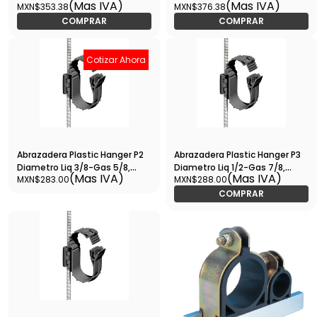
(Mas IVA)
(Mas IVA)
MXN$353.38
MXN$376.38
Pzas - B6274
Pzas - B6277
COMPRAR
COMPRAR
Cotizar Ahora
Abrazadera Plastic Hanger P2
Abrazadera Plastic Hanger P3
Diametro Liq 3/8-Gas 5/8,
Diametro Liq 1/2-Gas 7/8,
(Mas IVA)
(Mas IVA)
MXN$283.00
MXN$288.00
Bolsa Con 10 Piezas -
Bolsa Con 10 Piezas - B6544
B6543YH119A3-10N
COMPRAR