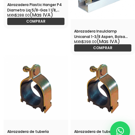
Abrazadera Plastic Hanger P4
Diametro Liq 5/8-Gas 1 1/8,
(Mas IVA)
MXN$288.00
Bolsa Con 10 Piezas - B6545
COMPRAR
Abrazadera Insulclamp
Unicanal 1-3/8 Aspen, Bolsa
(Mas IVA)
MXN$398.00
Con 10 Pzas - B6265
COMPRAR
Abrazadera de tubería
Abrazadera de tubería