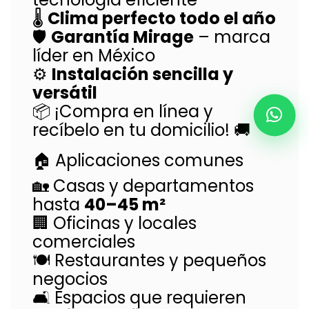
🌡️
Clima perfecto todo el año
🛡️
Garantía Mirage
– marca
líder en México
⚙️
Instalación sencilla y
versátil
📦 ¡Compra en línea y
recíbelo en tu domicilio! 🚚
🏠 Aplicaciones comunes
🏡 Casas y departamentos
hasta
40–45 m²
🏢 Oficinas y locales
comerciales
🍽️ Restaurantes y pequeños
negocios
🛋️ Espacios que requieren