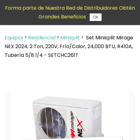
Saltar al
Forma parte de Nuestra Red de Distribuidores Obtén
contenido
Grandes Beneficios
principal
Ok
Equipos
Residencial
Minisplit
Set Minisplit Mirage
NEX 2024, 2 Ton, 220V, Frío/Calor, 24,000 BTU, R410A,
Tubería 5/8 1/4 - SETCHC261T