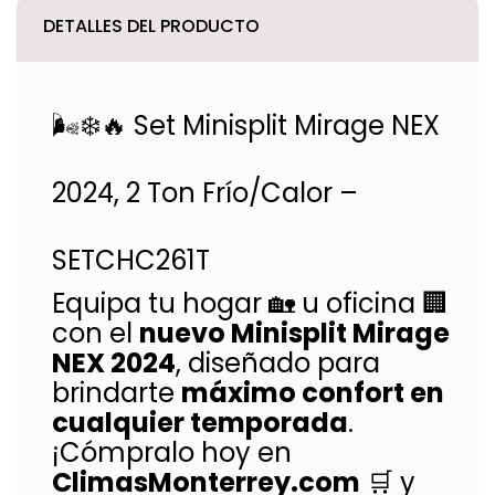
DETALLES DEL PRODUCTO
🌬️❄️🔥 Set Minisplit Mirage NEX
2024, 2 Ton Frío/Calor –
SETCHC261T
Equipa tu hogar 🏡 u oficina 🏢
con el
nuevo Minisplit Mirage
NEX 2024
, diseñado para
brindarte
máximo confort en
cualquier temporada
.
¡Cómpralo hoy en
ClimasMonterrey.com
🛒 y