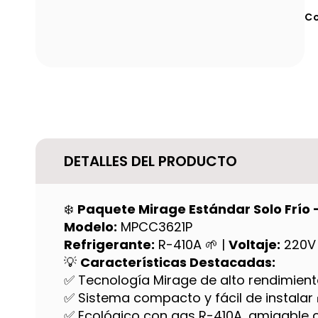
Co
DETALLES DEL PRODUCTO
❄️
Paquete Mirage Estándar Solo Frío 
Modelo:
MPCC3621P
Refrigerante:
R-410A 🌱 |
Voltaje:
220V 
💡
Características Destacadas:
✅ Tecnología Mirage de alto rendimien
✅ Sistema compacto y fácil de instalar 
✅ Ecológico con gas R-410A, amigable 