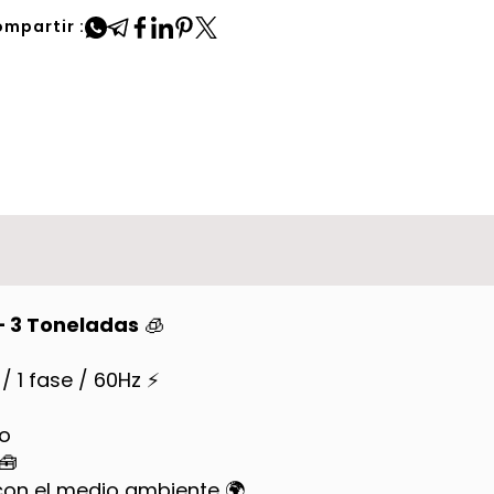
mpartir :
– 3 Toneladas
🧊
/ 1 fase / 60Hz ⚡
to
🧰
con el medio ambiente 🌍