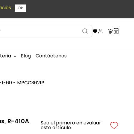
icios
Ok
teria
Blog
Contáctenos
V-1-60 - MPCC3621P
as, R-410A
Sea el primero en evaluar
este artículo.