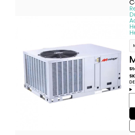
C
R
D
A
H
H
M
St
SK
D