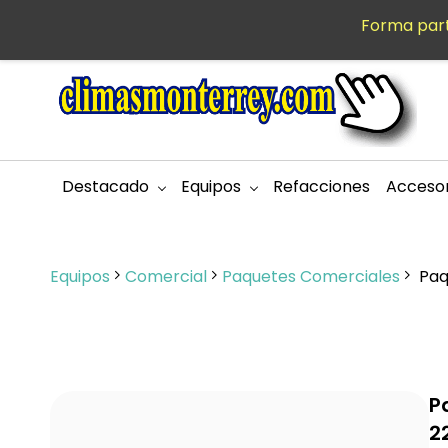
Saltar al
Forma part
MXN
contenido
principal
Destacado
Equipos
Refacciones
Accesor
Equipos
Comercial
Paquetes Comerciales
Paq
P
2