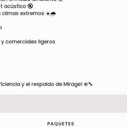
t acústico 🔇
 climas extremos ☀️🌧️
o
 y comerciales ligeros
iciencia y el respaldo de Mirage! ❄️🔧
PAQUETES