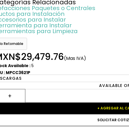
ategorías Relacionadas
efacciones Paquetes o Centrales
uctos para Instalación
ccesorios para Instalar
erramienta para Instalar
erramientas para Limpieza
No Retornable
XN$29,479.76
(Mas IVA)
ock Available :
5
U : MPCC3621P
ESCARGAS
AVAILABLE O
+ AGREGAR AL C
SOLICITAR COTI