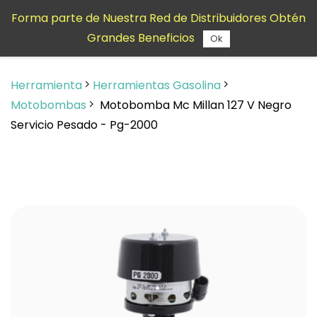
Saltar al
Forma parte de Nuestra Red de Distribuidores Obtén
contenido
Grandes Beneficios
principal
Ok
Herramienta
Herramientas Gasolina
Motobombas
Motobomba Mc Millan 127 V Negro
Servicio Pesado - Pg-2000