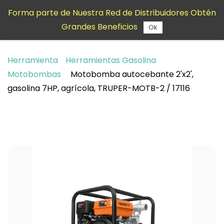
Saltar al
Forma parte de Nuestra Red de Distribuidores Obtén
contenido
Grandes Beneficios
principal
Ok
Herramienta
Herramientas Gasolina
Motobombas
Motobomba autocebante 2'x2',
gasolina 7HP, agrícola, TRUPER-MOTB-2 / 17116