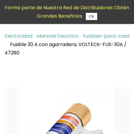
Saltar al
Forma parte de Nuestra Red de Distribuidores Obtén
contenido
Grandes Beneficios
principal
Ok
Electricidad
Material Electrico
Fusibles-para-casa
Fusible 30 A con agarradera, VOLTECK-FUS-30A /
47280