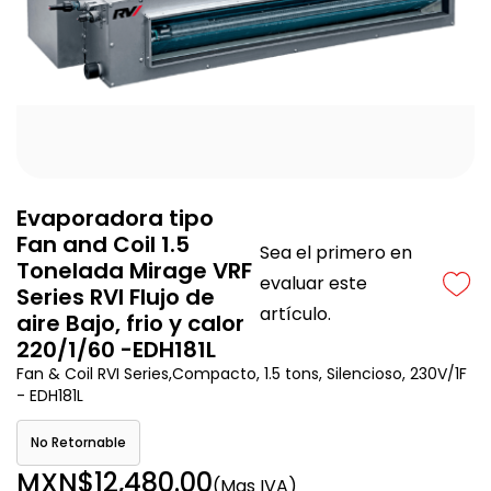
Evaporadora tipo
Fan and Coil 1.5
Sea el primero en
Tonelada Mirage VRF
evaluar este
Series RVI Flujo de
artículo.
aire Bajo, frio y calor
220/1/60 -EDH181L
Fan & Coil RVI Series,Compacto, 1.5 tons, Silencioso, 230V/1F
- EDH181L
No Retornable
MXN$12,480.00
(Mas IVA)