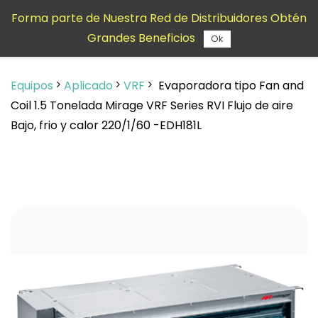
Saltar al
Forma parte de Nuestra Red de Distribuidores Obtén
contenido
Grandes Beneficios
principal
Ok
Equipos
Aplicado
VRF
Evaporadora tipo Fan and
Coil 1.5 Tonelada Mirage VRF Series RVI Flujo de aire
Bajo, frio y calor 220/1/60 -EDH181L