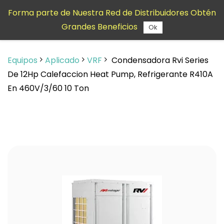
Saltar al
Forma parte de Nuestra Red de Distribuidores Obtén
contenido
Grandes Beneficios
principal
Ok
Equipos
Aplicado
VRF
Condensadora Rvi Series
De 12Hp Calefaccion Heat Pump, Refrigerante R410A
En 460V/3/60 10 Ton