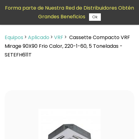
Saltar al
Forma parte de Nuestra Red de Distribuidores Obtén
contenido
Grandes Beneficios
principal
Ok
Equipos
Aplicado
VRF
Cassette Compacto VRF
Mirage 90X90 Frio Calor, 220-1-60, 5 Toneladas -
SETEFH611T