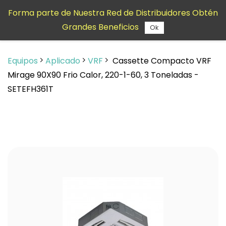
Saltar al
Forma parte de Nuestra Red de Distribuidores Obtén
contenido
Grandes Beneficios
principal
Ok
Equipos
Aplicado
VRF
Cassette Compacto VRF
Mirage 90X90 Frio Calor, 220-1-60, 3 Toneladas -
SETEFH361T