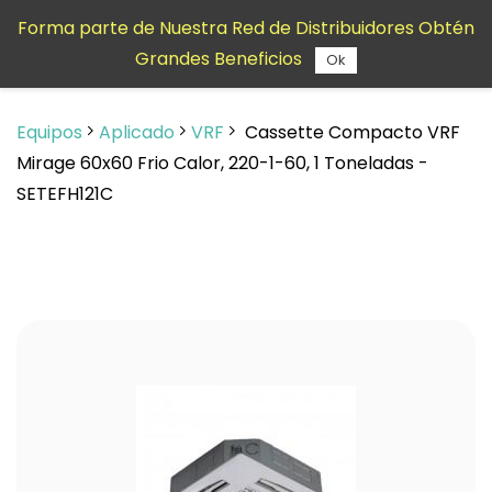
Saltar al
Forma parte de Nuestra Red de Distribuidores Obtén
contenido
Grandes Beneficios
principal
Ok
Equipos
Aplicado
VRF
Cassette Compacto VRF
Mirage 60x60 Frio Calor, 220-1-60, 1 Toneladas -
SETEFH121C