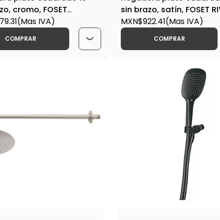
azo, cromo, FOSET
sin brazo, satín, FOSET R
A-R-310S / 45781
9.31
(Mas IVA)
R-310SN / 45782
MXN$922.41
(Mas IVA)
COMPRAR
COMPRAR