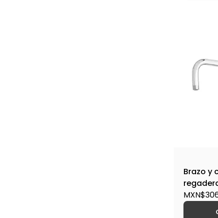
Brazo y 
regadera
RIVIERA
MXN$306