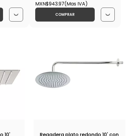
309 / 45075
MXN$943.97
(Mas IVA)
COMPRAR
 10'
Regadera plato redondo 10' con