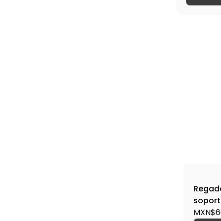
Regade
soport
R-013 
MXN$6