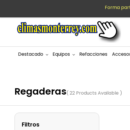
Saltar al
Forma part
MXN
contenido
principal
Destacado
Equipos
Refacciones
Accesor
Regaderas
( 22 Products Available )
Filtros