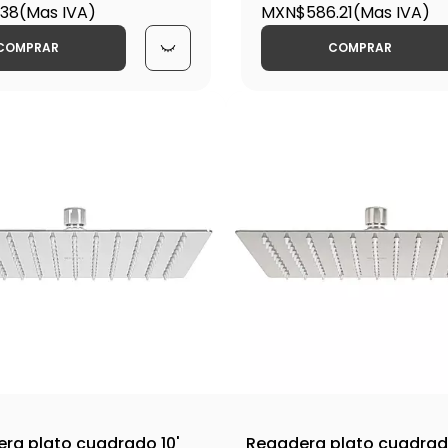
/ 45772
.38
(Mas IVA)
308SN / 45780
MXN$586.21
(Mas IVA)
COMPRAR
COMPRAR
ra plato cuadrado 10'
Regadera plato cuadrado