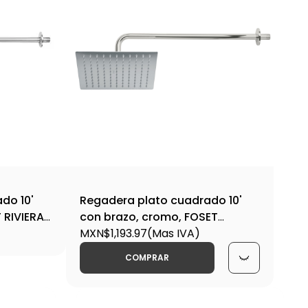
do 10'
Regadera plato cuadrado 10'
T RIVIERA-
con brazo, cromo, FOSET
RIVIERA-R-310 / 45773
MXN$1,193.97
(Mas IVA)
COMPRAR