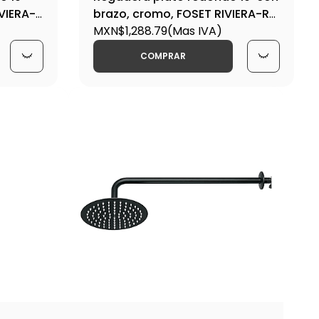
IVIERA-
brazo, cromo, FOSET RIVIERA-R-
311 / 45077
MXN$1,288.79
(Mas IVA)
COMPRAR