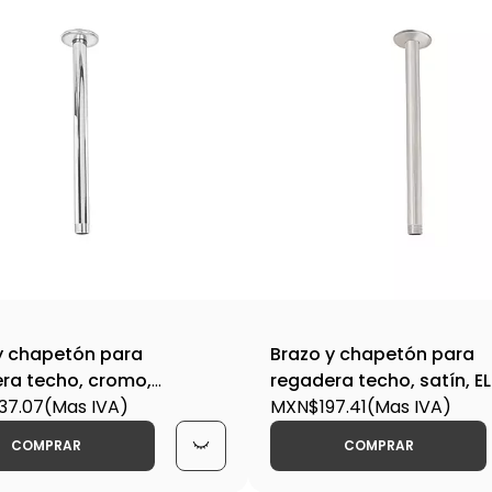
y chapetón para
Brazo y chapetón para
ra techo, cromo,
regadera techo, satín, 
T-BCH-710 / 49472
37.07
(Mas IVA)
BCH-710N / 45589
MXN$197.41
(Mas IVA)
COMPRAR
COMPRAR