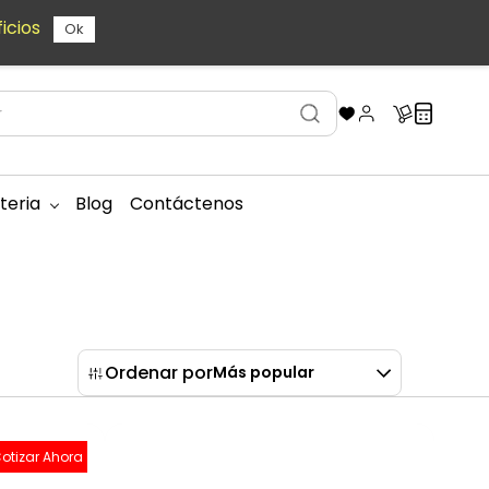
icios
Ok
teria
Blog
Contáctenos
Ordenar por
Más popular
otizar Ahora