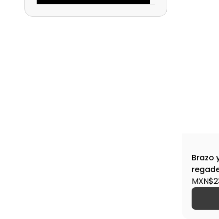
Brazo 
regade
ELEMEN
MXN$2