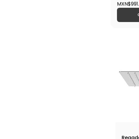
R-308N 
MXN$991
Regade