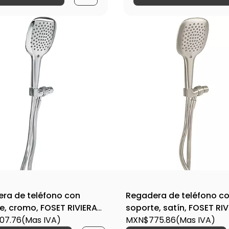
ra de teléfono con
Regadera de teléfono c
e, cromo, FOSET RIVIERA-
soporte, satín, FOSET RI
/ 45785
07.76
(Mas IVA)
013N / 45786
MXN$775.86
(Mas IVA)