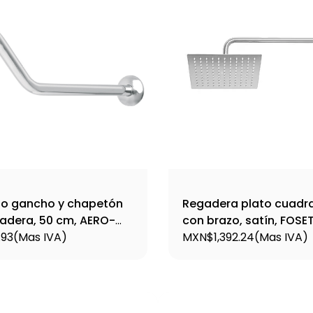
po gancho y chapetón
Regadera plato cuadra
adera, 50 cm, AERO-
con brazo, satín, FOSE
 / 44508
.93
(Mas IVA)
R-310N / 45774
MXN$1,392.24
(Mas IVA)