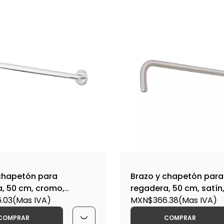
chapetón para
Brazo y chapetón para
, 50 cm, cromo,
regadera, 50 cm, satín,
-BCH-750 / 45777
.03
(Mas IVA)
BCH-750N / 45778
MXN$366.38
(Mas IVA)
COMPRAR
COMPRAR