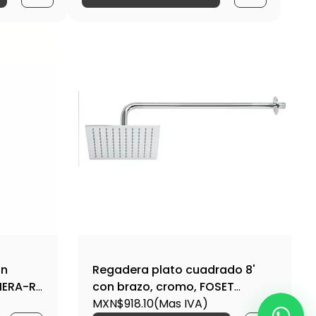
on
Regadera plato cuadrado 8'
VIERA-R-
con brazo, cromo, FOSET
RIVIERA-R-308 / 45771
MXN$918.10
(Mas IVA)