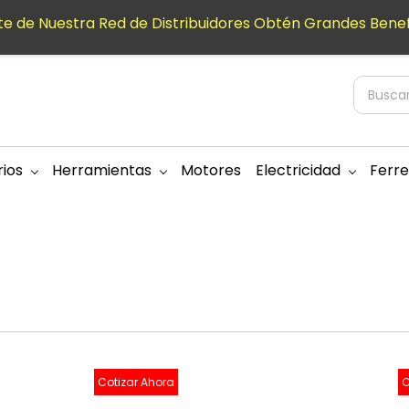
e de Nuestra Red de Distribuidores Obtén Grandes Benef
ios
Herramientas
Motores
Electricidad
Ferre
Cotizar Ahora
C