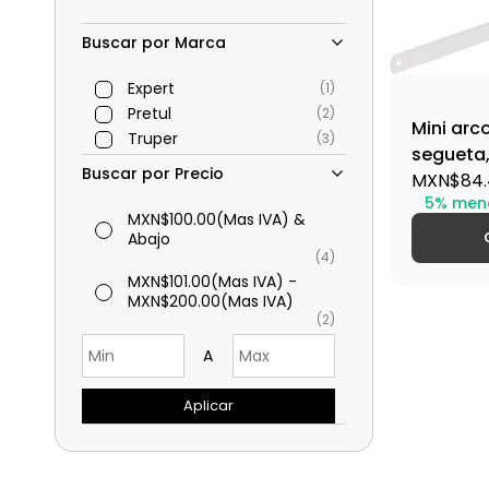
Buscar por Marca
Expert
(1)
Pretul
(2)
Mini arc
Truper
(3)
segueta,
Buscar por Precio
MXN$84.
5% men
MXN$100.00
(Mas IVA)
&
Abajo
(4)
MXN$101.00
(Mas IVA)
-
MXN$200.00
(Mas IVA)
(2)
A
Aplicar