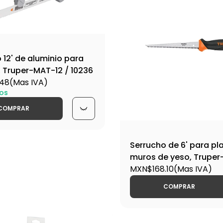
o 12' de aluminio para
 Truper-MAT-12 / 10236
48
(Mas IVA)
os
COMPRAR
Serrucho de 6' para pl
muros de yeso, Truper
18174
MXN$168.10
(Mas IVA)
COMPRAR