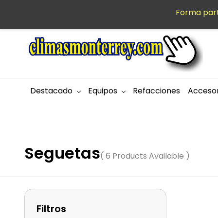
Saltar al
Forma part
MXN
contenido
principal
Destacado
Equipos
Refacciones
Accesor
Seguetas
( 6 Products Available )
Filtros