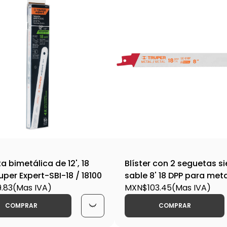
 bimetálica de 12', 18
Blíster con 2 seguetas si
uper Expert-SBI-18 / 18100
sable 8' 18 DPP para met
.83
(Mas IVA)
818F / 10798
MXN$103.45
(Mas IVA)
COMPRAR
COMPRAR