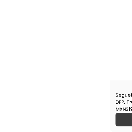
Segueta
DPP, Tr
MXN$19