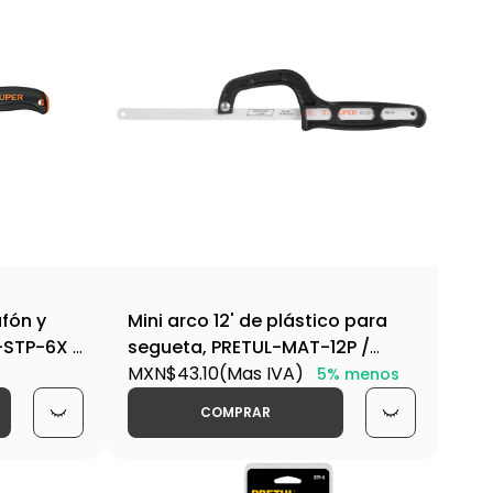
afón y
Mini arco 12' de plástico para
-STP-6X /
segueta, PRETUL-MAT-12P /
20002
MXN$43.10
(Mas IVA)
5% menos
COMPRAR