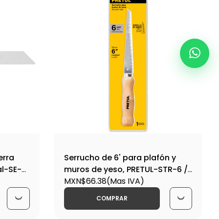
erra
Serrucho de 6' para plafón y
al-SE-
muros de yeso, PRETUL-STR-6 /
22934
MXN$66.38
(Mas IVA)
COMPRAR