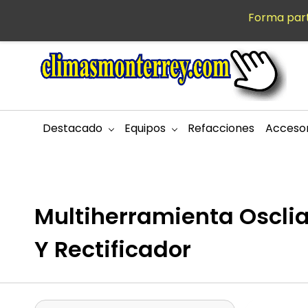
Saltar al
Forma part
MXN
contenido
principal
Destacado
Equipos
Refacciones
Accesor
Multiherramienta Oscli
Y Rectificador