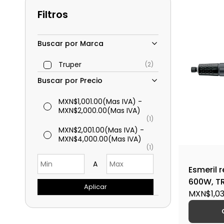
Filtros
Buscar por Marca
Truper
(2)
Buscar por Precio
MXN$1,001.00
(Mas IVA)
-
MXN$2,000.00
(Mas IVA)
(1)
MXN$2,001.00
(Mas IVA)
-
MXN$4,000.00
(Mas IVA)
(1)
A
Esmeril r
600W, T
Aplicar
1/4N / 16
MXN$1,03