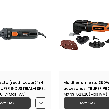
ecto (rectificador) 1/4'
Multiherramienta 350W
RUPER INDUSTRIAL-ESRE-
accesorios, TRUPER P
871
0.17
(Mas IVA)
35A / 102429
MXN$1,823.28
(Mas IVA)
COMPRAR
COMPRAR