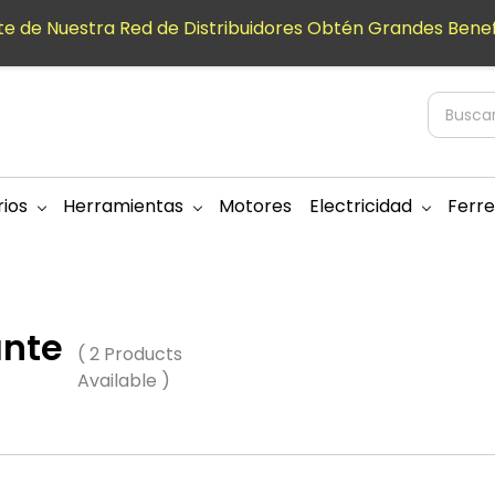
e de Nuestra Red de Distribuidores Obtén Grandes Benef
ios
Herramientas
Motores
Electricidad
Ferre
ante
( 2 Products
Available )