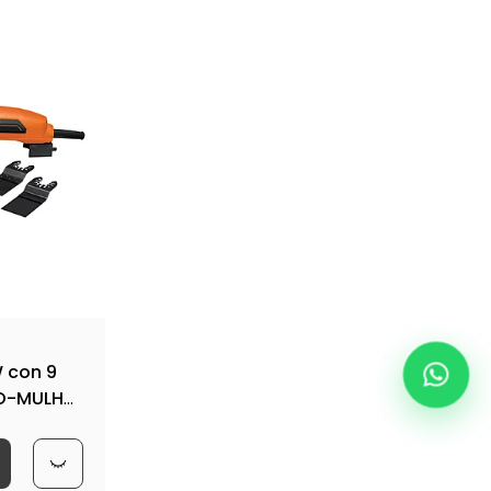
 con 9
RO-MULH-