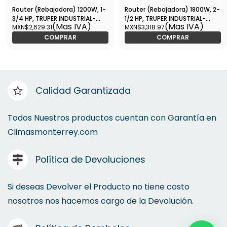
Router (Rebajadora) 1200W, 1-
Router (Rebajadora) 1800W, 2-
3/4 HP, TRUPER INDUSTRIAL-
1/2 HP, TRUPER INDUSTRIAL-
(Mas IVA)
(Mas IVA)
MXN$2,629.31
MXN$3,318.97
ROU-N3 / 16610
ROU-NX2 / 16611
COMPRAR
COMPRAR
Calidad Garantizada
Todos Nuestros productos cuentan con Garantía en
Climasmonterrey.com
Política de Devoluciones
Si deseas Devolver el Producto no tiene costo
nosotros nos hacemos cargo de la Devolución.