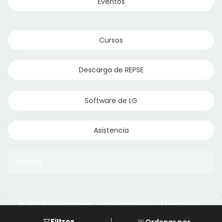
Eventos
Cursos
Descarga de REPSE
Software de LG
Asistencia
Paginas
© 2023 Servi Climas y Calefacciones Monterrey
Aqua Aero
Powered by Climasmonterrey.com
Filtros
Ordenar por