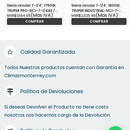
Sierra circular 7-1/4', 1750W,
Sierra circular 7-1/4', 1800W,
TRUPER PRO-SICI-7-1/4A3 /
TRUPER INDUSTRIAL-SICI-7-
(Mas IVA)
(Mas IVA)
MXN$1,564.66
MXN$2,025.86
11004
1/4N4 / 11779
COMPRAR
COMPRAR
Calidad Garantizada
Todos Nuestros productos cuentan con Garantía en
Climasmonterrey.com
Política de Devoluciones
Si deseas Devolver el Producto no tiene costo
nosotros nos hacemos cargo de la Devolución.