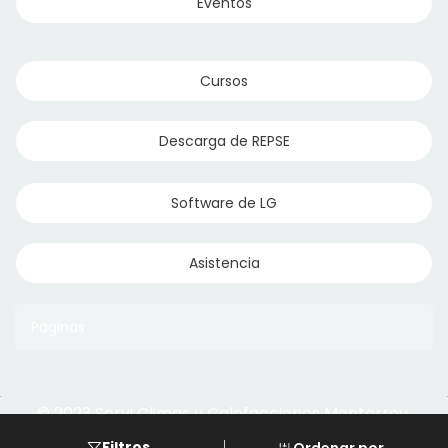
Eventos
Cursos
Descarga de REPSE
Software de LG
Asistencia
Paginas
© 2023 Servi Climas y Calefacciones Monterrey
Aqua Aero
Powered by Climasmonterrey.com
Filtros
Ordenar por