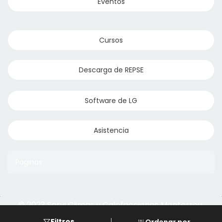
Eventos
Cursos
Descarga de REPSE
Software de LG
Asistencia
Paginas
© 2023 Servi Climas y Calefacciones Monterrey
Aqua Aero
Powered by Climasmonterrey.com
Filtros
Ordenar por