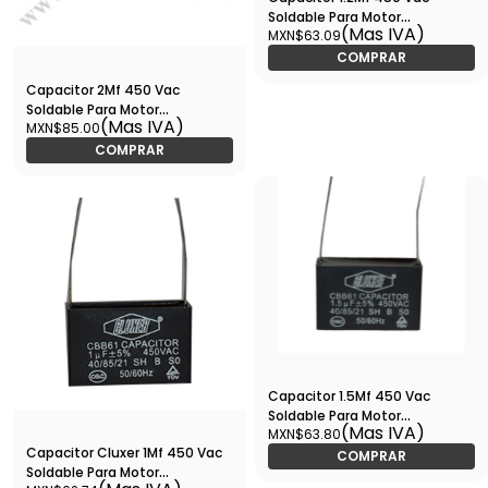
Soldable Para Motor
(Mas IVA)
MXN$63.09
Electrónica / Cluxer -
CXCSOL44012
COMPRAR
Capacitor 2Mf 450 Vac
Soldable Para Motor
(Mas IVA)
MXN$85.00
Electronica / Cluxer -
CXCVS2450 /CXCSOL4402
COMPRAR
Capacitor 1.5Mf 450 Vac
Soldable Para Motor
(Mas IVA)
MXN$63.80
Electronica / Cluxer -
Capacitor Cluxer 1Mf 450 Vac
CXCSOL44015
COMPRAR
Soldable Para Motor