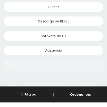
Cursos
Descarga de REPSE
Software de LG
Asistencia
Paginas
© 2023 Servi Climas y Calefacciones Monterrey
Aqua Aero
Powered by Climasmonterrey.com
Filtros
Ordenar por
Ice Frost