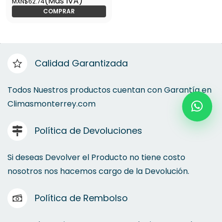
(Mas IVA)
MXN$62.74
Electronica - Cxcvs1450
COMPRAR
Calidad Garantizada
Todos Nuestros productos cuentan con Garantía en
Climasmonterrey.com
Política de Devoluciones
Si deseas Devolver el Producto no tiene costo
nosotros nos hacemos cargo de la Devolución.
Política de Rembolso