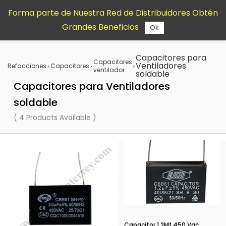
Saltar al
Forma parte de Nuestra Red de Distribuidores Obtén
contenido
Grandes Beneficios
principal
Ok
Capacitores para
Capacitores
Ventiladores
Refacciones
Capacitores
ventilador
soldable
Capacitores para Ventiladores
soldable
( 4 Products Available )
Capacitor 1.2Mf 450 Vac