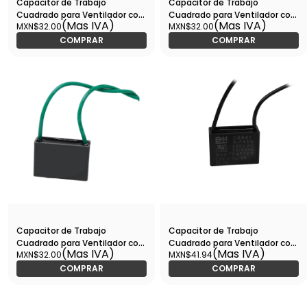
Capacitor de Trabajo
Capacitor de Trabajo
Cuadrado para Ventilador con
Cuadrado para Ventilador con
(Mas IVA)
(Mas IVA)
MXN$32.00
MXN$32.00
Cables 1.5UF, 250V -
Cables 3UF, 250V -
CTRVC25V01.5
CTRVC25V03
COMPRAR
COMPRAR
Capacitor de Trabajo
Capacitor de Trabajo
Cuadrado para Ventilador con
Cuadrado para Ventilador con
(Mas IVA)
(Mas IVA)
MXN$32.00
MXN$41.94
Cables 3.5UF, 250V -
Cables 4UF, 250V -
CTRVC25V03.5
CTRVC25V04
COMPRAR
COMPRAR