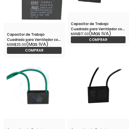
Capacitor de Trabajo
Cuadrado para Ventilador con
(Mas IVA)
MXN$17.00
Cables 2.5UF, 250V -
Capacitor de Trabajo
CTRVC25V02.5
Cuadrado para Ventilador con
COMPRAR
(Mas IVA)
MXN$25.00
Cables 2UF, 250V -
CTRVC25V02
COMPRAR