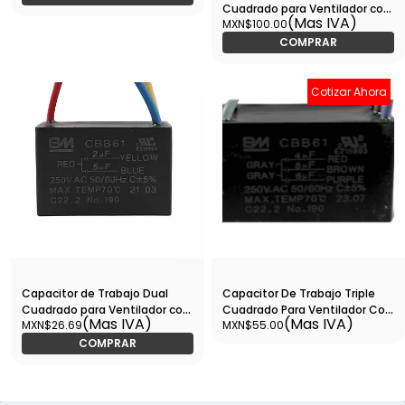
Cuadrado para Ventilador con
(Mas IVA)
MXN$100.00
Cables 2+6UF, 250V -
CTRVC25V2+6
COMPRAR
Cotizar Ahora
Capacitor de Trabajo Dual
Capacitor De Trabajo Triple
Cuadrado para Ventilador con
Cuadrado Para Ventilador Con
(Mas IVA)
(Mas IVA)
MXN$26.69
MXN$55.00
Cables 5+5UF, 250V -
Cables 4+5+6UF, 250V -
CTRVC25V5+5
CTRVC45625i
COMPRAR