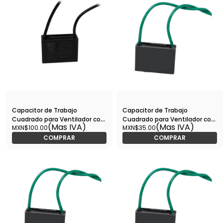
Capacitor de Trabajo
Capacitor de Trabajo
Cuadrado para Ventilador con
Cuadrado para Ventilador con
(Mas IVA)
(Mas IVA)
MXN$100.00
MXN$35.00
Cables 5UF, 250V -
Cables 6UF, 250V -
CTRVC25V05
CTRVC25V06
COMPRAR
COMPRAR