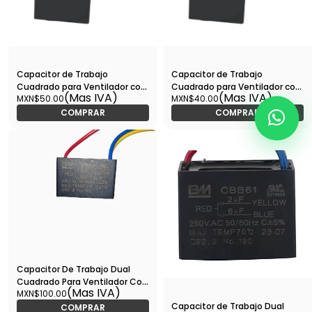
Capacitor de Trabajo
Capacitor de Trabajo
Cuadrado para Ventilador con
Cuadrado para Ventilador con
(Mas IVA)
(Mas IVA)
MXN$50.00
MXN$40.00
Cables 7UF, 250V -
Cables 8UF, 250V -
CTRVC25V07
CTRVC25V08
COMPRAR
COMPRAR
Capacitor De Trabajo Dual
Cuadrado Para Ventilador Con
(Mas IVA)
MXN$100.00
Cables 2+5UF, 250V -
Capacitor de Trabajo Dual
CTRVC25V2+5
COMPRAR