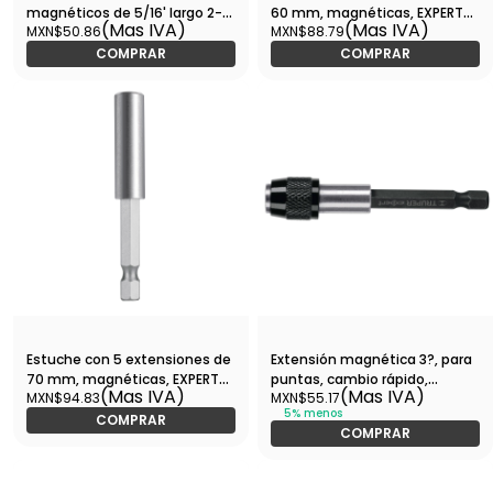
magnéticos de 5/16' largo 2-
60 mm, magnéticas, EXPERT-
(Mas IVA)
(Mas IVA)
MXN$50.86
MXN$88.79
1/2', Expert-PUDE-9031 / 12942
PUDE-9060 / 11867
COMPRAR
COMPRAR
Estuche con 5 extensiones de
Extensión magnética 3?, para
70 mm, magnéticas, EXPERT-
puntas, cambio rápido,
(Mas IVA)
(Mas IVA)
MXN$94.83
MXN$55.17
PUDE-9070 / 11869
EXPERT-PUDE-9075 / 11873
5% menos
COMPRAR
COMPRAR