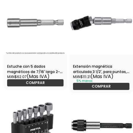
Estuche con 5 dados
Extensión magnética
magnéticos de 7/16' largo 2-
articulada 3 1/2', para puntas,
(Mas IVA)
(Mas IVA)
MXN$62.07
MXN$111.21
1/2', Expert-PUDE-9087 / 12943
EXPERT-PUDE-9090 / 11875
5% menos
COMPRAR
COMPRAR