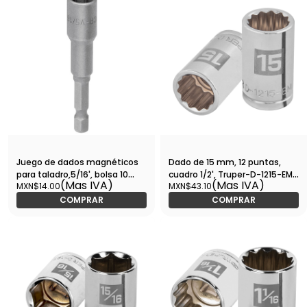
Juego de dados magnéticos
Dado de 15 mm, 12 puntas,
para taladro,5/16', bolsa 10
cuadro 1/2', Truper-D-1215-EM /
(Mas IVA)
(Mas IVA)
MXN$14.00
MXN$43.10
pzas, 17841 - DES-AD-5/16
13529
COMPRAR
COMPRAR