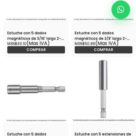
Estuche con 5 dados
Estuche con 5 dados
magnéticos de 3/16' largo 2-
magnéticos de 3/8' largo 2-
(Mas IVA)
(Mas IVA)
MXN$43.10
MXN$50.86
1/2', Expert-PUDE-9018 / 12895
1/2', Expert-PUDE-9027 / 12940
COMPRAR
COMPRAR
Estuche con 5 dados
Estuche con 5 extensiones de