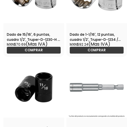
Dado de 15/16', 6 puntas,
Dado de 1-1/16', 12 puntas,
cuadro 1/2', Truper-D-1230-H /
cuadro 1/2', Truper-D-1234 /
(Mas IVA)
(Mas IVA)
MXN$70.69
MXN$92.24
13239
13311
COMPRAR
COMPRAR