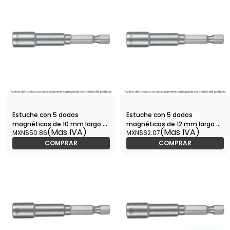
Estuche con 5 dados
Estuche con 5 dados
magnéticos de 10 mm largo 2-
magnéticos de 12 mm largo 2-
(Mas IVA)
(Mas IVA)
MXN$50.86
MXN$62.07
1/2', Expert-PUDE-9010 / 12949
1/2', Expert-PUDE-9012 / 12955
COMPRAR
COMPRAR