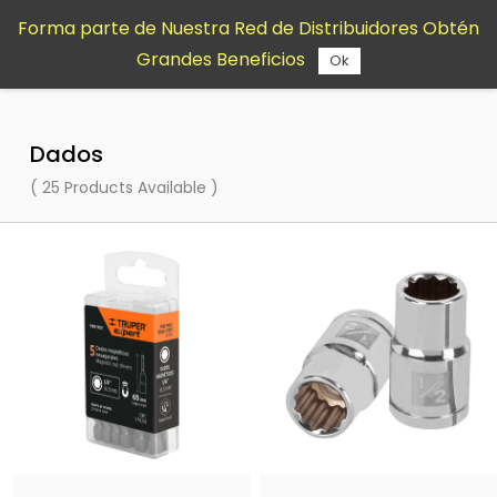
Saltar al
Forma parte de Nuestra Red de Distribuidores Obtén
contenido
Grandes Beneficios
principal
Ok
Dados
( 25 Products Available )