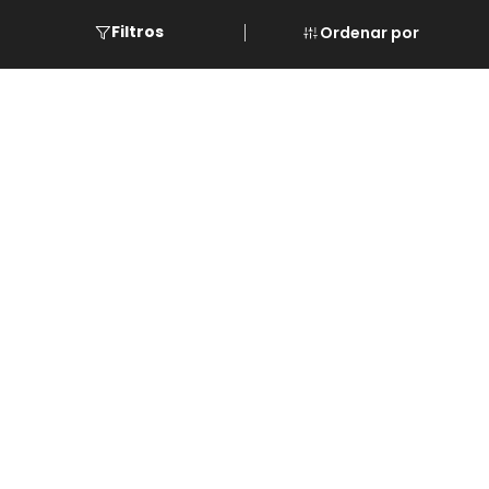
Eventos
Filtros
Ordenar por
Cursos
Descarga de REPSE
Software de LG
Asistencia
Paginas
© 2023 Servi Climas y Calefacciones Monterrey
Aqua Aero