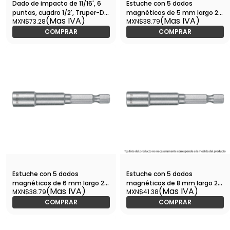
Dado de impacto de 11/16', 6
Estuche con 5 dados
puntas, cuadro 1/2', Truper-D-
magnéticos de 5 mm largo 2-
(Mas IVA)
(Mas IVA)
MXN$73.28
MXN$38.79
7422-H / 13380
1/2', Expert-PUDE-9005 / 12945
COMPRAR
COMPRAR
Estuche con 5 dados
Estuche con 5 dados
magnéticos de 6 mm largo 2-
magnéticos de 8 mm largo 2-
(Mas IVA)
(Mas IVA)
MXN$38.79
MXN$41.38
1/2', Expert-PUDE-9006 / 12946
1/2', Expert-PUDE-9008 / 12948
COMPRAR
COMPRAR