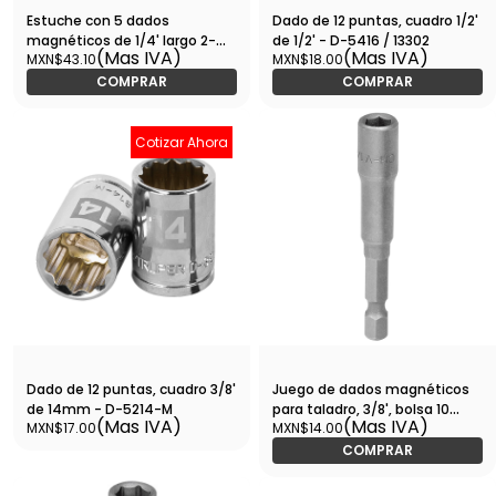
Estuche con 5 dados
Dado de 12 puntas, cuadro 1/2'
magnéticos de 1/4' largo 2-
de 1/2' - D-5416 / 13302
(Mas IVA)
(Mas IVA)
MXN$43.10
MXN$18.00
1/2', Expert-PUDE-9025 / 12939
COMPRAR
COMPRAR
Cotizar Ahora
Dado de 12 puntas, cuadro 3/8'
Juego de dados magnéticos
de 14mm - D-5214-M
para taladro, 3/8', bolsa 10
(Mas IVA)
(Mas IVA)
MXN$17.00
MXN$14.00
pzas, 17840 - DES-AD-3/8
COMPRAR