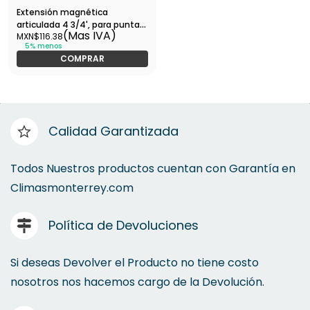
Extensión magnética
articulada 4 3/4', para puntas,
(Mas IVA)
MXN$116.38
EXPERT-PUDE-90120 / 101965
5% menos
COMPRAR
Calidad Garantizada
Todos Nuestros productos cuentan con Garantía en
Climasmonterrey.com
Política de Devoluciones
Si deseas Devolver el Producto no tiene costo
nosotros nos hacemos cargo de la Devolución.