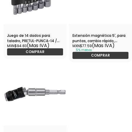
Juego de 14 dados para
Extensión magnética 5', para
taladro, PRETUL-PUNCA-14 /
puntas, cambio rápido,
(Mas IVA)
(Mas IVA)
MXN$94.83
MXN$77.59
12844
EXPERT-PUDE-90125 / 101964
5% menos
COMPRAR
COMPRAR