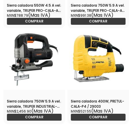
Sierra caladora 550W 4.5 A vel.
Sierra caladora 750W 5.9 A vel.
variable, TRUPER PRO-CALA-A3
variable, TRUPER PRO-CALA-A5
(Mas IVA)
(Mas IVA)
MXN$788.79
MXN$991.38
/ 15420
/ 15423
COMPRAR
COMPRAR
Sierra caladora 750W 5.9 A vel.
Sierra caladora 400W, PRETUL-
variable, TRUPER INDUSTRIAL-
CALA-P4 / 29003
(Mas IVA)
(Mas IVA)
MXN$2,456.90
MXN$521.55
CALA-NX6 / 15348
COMPRAR
COMPRAR